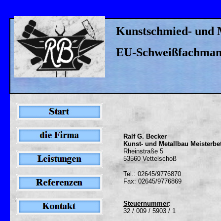
Kunstschmied- und 
EU-Schweißfachma
Ralf G. Becker
Kunst- und Metallbau Meisterbe
Rheinstraße 5
53560 Vettelschoß
Tel.: 02645/9776870
Fax: 02645/9776869
Steuernummer
:
32 / 009 / 5903 / 1