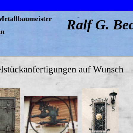
Metallbaumeister
Ralf G. Be
nn
lstückanfertigungen auf Wunsch